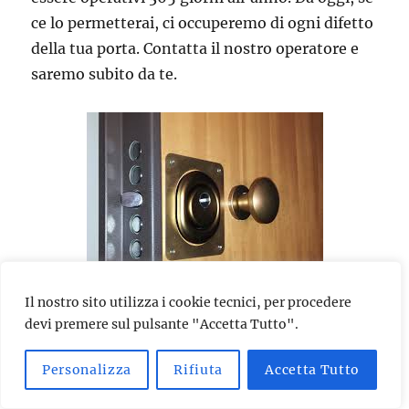
ce lo permetterai, ci occuperemo di ogni difetto
della tua porta. Contatta il nostro operatore e
saremo subito da te.
Il nostro sito utilizza i cookie tecnici, per procedere
devi premere sul pulsante "Accetta Tutto".
Se hai subito un tentativo di effrazione, se la
porta si è chiusa accidentalmente, se ti hanno
Personalizza
Rifiuta
Accetta Tutto
rubato le chiavi di casa o le hai perse, se vuoi
installare una serratura di ultima generazione,