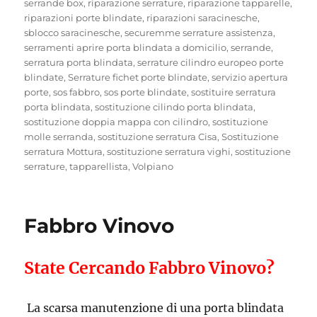
serrande box
,
riparazione serrature
,
riparazione tapparelle
,
riparazioni porte blindate
,
riparazioni saracinesche
,
sblocco saracinesche
,
securemme serrature assistenza
,
serramenti aprire porta blindata a domicilio
,
serrande
,
serratura porta blindata
,
serrature cilindro europeo porte
blindate
,
Serrature fichet porte blindate
,
servizio apertura
porte
,
sos fabbro
,
sos porte blindate
,
sostituire serratura
porta blindata
,
sostituzione cilindo porta blindata
,
sostituzione doppia mappa con cilindro
,
sostituzione
molle serranda
,
sostituzione serratura Cisa
,
Sostituzione
serratura Mottura
,
sostituzione serratura vighi
,
sostituzione
serrature
,
tapparellista
,
Volpiano
Fabbro Vinovo
State Cercando Fabbro Vinovo?
La scarsa manutenzione di una porta blindata