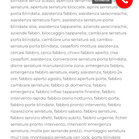
blindate senza scasso
,
apertura serramenti
,
apertura
serrature
,
apertura serrature bloccate
,
aprire serratura
porta blindata
,
assistenza fabbro
,
assistenza saracineache
,
assistenza serratura fiam
,
assistenza serrature porte
blindate atra
,
assistenza tapparelle
,
azienda saracinesche
,
aziende fabbri
,
bloccaggio tapparelle
,
cambiare serratura
porta blindata
,
cambiare una serratura ad
,
cambio
serratura porta blindata
,
casseforti mottura assistenza
,
cercasi fabbro
,
cerco fabbro
,
chiavi fabbro aperto
,
cisa
casseforti assistenza
,
conversione serratura porta blindata
,
dierre serrature manutenzione zona
,
emergenza fabbro
,
emergenza fabbro serratura
,
esety assistenza
,
fabbro 24
ore
,
fabbro aperto agosto
,
fabbro apertura porte
,
fabbro
cambiare serrature
,
fabbro di domenica
,
fabbro
emergenza
,
fabbro infissi tapparelle finestre
,
fabbro
intervento rapido
,
fabbro orario notturno
,
fabbro porte
,
fabbro porte blindate
,
fabbro pronto intervento
,
fabbro
riparazione serratura
,
fabbro sabato
,
fabbro serrature
,
fabbro servizio sfratti
,
fabbro subito
,
fabbro urgente
,
fichet
serrature pronto intervento
,
interventi emergenza
serrature
,
molle per serrande prezzi
,
montaggio serratura
mul t lok
,
montaggio serratura van lock
,
porte blindate