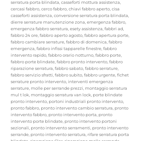
serratura porta blindata
,
casseforti mottura assistenza
,
cercasi fabbro
,
cerco fabbro
,
chiavi fabbro aperto
,
cisa
casseforti assistenza
,
conversione serratura porta blindata
,
dierre serrature manutenzione zona
,
emergenza fabbro
,
emergenza fabbro serratura
,
esety assistenza
,
fabbri ad
,
fabbro 24 ore
,
fabbro aperto agosto
,
fabbro apertura porte
,
fabbro cambiare serrature
,
fabbro di domenica
,
fabbro
emergenza
,
fabbro infissi tapparelle finestre
,
fabbro
intervento rapido
,
fabbro orario notturno
,
fabbro porte
,
fabbro porte blindate
,
fabbro pronto intervento
,
fabbro
riparazione serratura
,
fabbro sabato
,
fabbro serrature
,
fabbro servizio sfratti
,
fabbro subito
,
fabbro urgente
,
fichet
serrature pronto intervento
,
interventi emergenza
serrature
,
molle per serrande prezzi
,
montaggio serratura
mul t lok
,
montaggio serratura van lock
,
porte blindate
pronto intervento
,
portoni industriali pronto intervento
,
pronto fabbro
,
pronto intervento cambio serratura
,
pronto
intervento fabbro
,
pronto intervento porta
,
pronto
intervento porte blindate
,
pronto intervento portoni
sezionali
,
pronto intervento serramenti
,
pronto intervento
serrande
,
pronto intervento serratura
,
rifare serratura porta
blindata
,
riparazione Cler
,
riparazione molla serranda
,