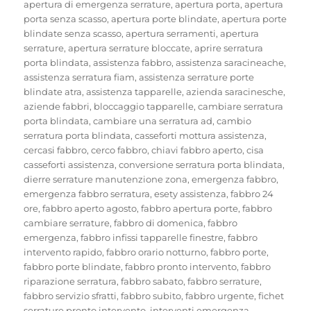
il
apertura di emergenza serrature
,
apertura porta
,
apertura
porta senza scasso
,
apertura porte blindate
,
apertura porte
blindate senza scasso
,
apertura serramenti
,
apertura
serrature
,
apertura serrature bloccate
,
aprire serratura
porta blindata
,
assistenza fabbro
,
assistenza saracineache
,
assistenza serratura fiam
,
assistenza serrature porte
blindate atra
,
assistenza tapparelle
,
azienda saracinesche
,
aziende fabbri
,
bloccaggio tapparelle
,
cambiare serratura
porta blindata
,
cambiare una serratura ad
,
cambio
serratura porta blindata
,
casseforti mottura assistenza
,
cercasi fabbro
,
cerco fabbro
,
chiavi fabbro aperto
,
cisa
casseforti assistenza
,
conversione serratura porta blindata
,
dierre serrature manutenzione zona
,
emergenza fabbro
,
emergenza fabbro serratura
,
esety assistenza
,
fabbro 24
ore
,
fabbro aperto agosto
,
fabbro apertura porte
,
fabbro
cambiare serrature
,
fabbro di domenica
,
fabbro
emergenza
,
fabbro infissi tapparelle finestre
,
fabbro
intervento rapido
,
fabbro orario notturno
,
fabbro porte
,
fabbro porte blindate
,
fabbro pronto intervento
,
fabbro
riparazione serratura
,
fabbro sabato
,
fabbro serrature
,
fabbro servizio sfratti
,
fabbro subito
,
fabbro urgente
,
fichet
serrature pronto intervento
,
interventi emergenza