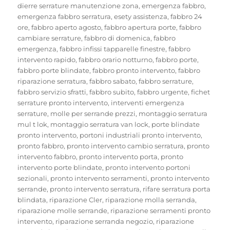
dierre serrature manutenzione zona
,
emergenza fabbro
,
emergenza fabbro serratura
,
esety assistenza
,
fabbro 24
ore
,
fabbro aperto agosto
,
fabbro apertura porte
,
fabbro
cambiare serrature
,
fabbro di domenica
,
fabbro
emergenza
,
fabbro infissi tapparelle finestre
,
fabbro
intervento rapido
,
fabbro orario notturno
,
fabbro porte
,
fabbro porte blindate
,
fabbro pronto intervento
,
fabbro
riparazione serratura
,
fabbro sabato
,
fabbro serrature
,
fabbro servizio sfratti
,
fabbro subito
,
fabbro urgente
,
fichet
serrature pronto intervento
,
interventi emergenza
serrature
,
molle per serrande prezzi
,
montaggio serratura
mul t lok
,
montaggio serratura van lock
,
porte blindate
pronto intervento
,
portoni industriali pronto intervento
,
pronto fabbro
,
pronto intervento cambio serratura
,
pronto
intervento fabbro
,
pronto intervento porta
,
pronto
intervento porte blindate
,
pronto intervento portoni
sezionali
,
pronto intervento serramenti
,
pronto intervento
serrande
,
pronto intervento serratura
,
rifare serratura porta
blindata
,
riparazione Cler
,
riparazione molla serranda
,
riparazione molle serrande
,
riparazione serramenti pronto
intervento
,
riparazione serranda negozio
,
riparazione