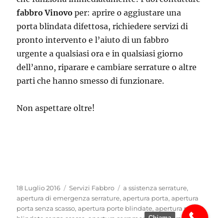
fabbro Vinovo
per: aprire o aggiustare una
porta blindata difettosa, richiedere servizi di
pronto intervento e l’aiuto di un fabbro
urgente a qualsiasi ora e in qualsiasi giorno
dell’anno, riparare e cambiare serrature o altre
parti che hanno smesso di funzionare.
Non aspettare oltre!
Pubblicato
Categorie
Tag
18 Luglio 2016
Servizi Fabbro
a ssistenza serrature
,
il
apertura di emergenza serrature
,
apertura porta
,
apertura
porta senza scasso
,
apertura porte blindate
,
apertura porte
Chiama