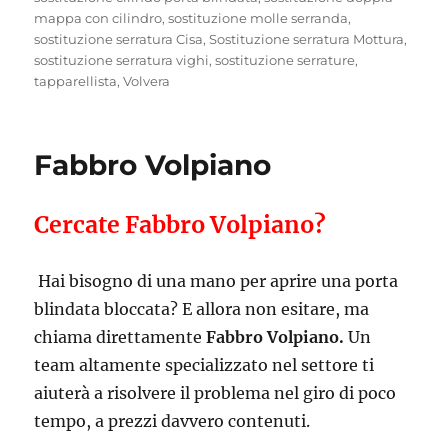
mappa con cilindro
,
sostituzione molle serranda
,
sostituzione serratura Cisa
,
Sostituzione serratura Mottura
,
sostituzione serratura vighi
,
sostituzione serrature
,
tapparellista
,
Volvera
Fabbro Volpiano
Cercate Fabbro Volpiano?
Hai bisogno di una mano per aprire una porta
blindata bloccata? E allora non esitare, ma
chiama direttamente
Fabbro Volpiano.
Un
team altamente specializzato nel settore ti
aiuterà a risolvere il problema nel giro di poco
tempo, a prezzi davvero contenuti.