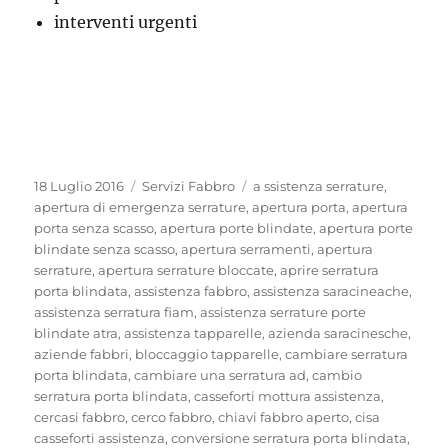
interventi urgenti
Pubblicato
Categorie
Tag
18 Luglio 2016
Servizi Fabbro
a ssistenza serrature
,
il
apertura di emergenza serrature
,
apertura porta
,
apertura
porta senza scasso
,
apertura porte blindate
,
apertura porte
blindate senza scasso
,
apertura serramenti
,
apertura
serrature
,
apertura serrature bloccate
,
aprire serratura
porta blindata
,
assistenza fabbro
,
assistenza saracineache
,
assistenza serratura fiam
,
assistenza serrature porte
blindate atra
,
assistenza tapparelle
,
azienda saracinesche
,
aziende fabbri
,
bloccaggio tapparelle
,
cambiare serratura
porta blindata
,
cambiare una serratura ad
,
cambio
serratura porta blindata
,
casseforti mottura assistenza
,
cercasi fabbro
,
cerco fabbro
,
chiavi fabbro aperto
,
cisa
casseforti assistenza
,
conversione serratura porta blindata
,