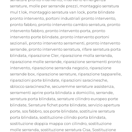
serrature
,
molle per serrande prezzi
,
montaggio serratura
mul t lok
,
montaggio serratura van lock
,
porte blindate
pronto intervento
,
portoni industriali pronto intervento
,
pronto fabbro
,
pronto intervento cambio serratura
,
pronto
intervento fabbro
,
pronto intervento porta
,
pronto
intervento porte blindate
,
pronto intervento portoni
sezionali
,
pronto intervento serramenti
,
pronto intervento
serrande
,
pronto intervento serratura
,
rifare serratura porta
blindata
,
riparazione Cler
,
riparazione molla serranda
,
riparazione molle serrande
,
riparazione serramenti pronto
intervento
,
riparazione serranda negozio
,
riparazione
serrande box
,
riparazione serrature
,
riparazione tapparelle
,
riparazioni porte blindate
,
riparazioni saracinesche
,
sblocco saracinesche
,
securemme serrature assistenza
,
serramenti aprire porta blindata a domicilio
,
serrande
,
serratura porta blindata
,
serrature cilindro europeo porte
blindate
,
Serrature fichet porte blindate
,
servizio apertura
porte
,
sos fabbro
,
sos porte blindate
,
sostituire serratura
porta blindata
,
sostituzione cilindo porta blindata
,
sostituzione doppia mappa con cilindro
,
sostituzione
molle serranda
,
sostituzione serratura Cisa
,
Sostituzione