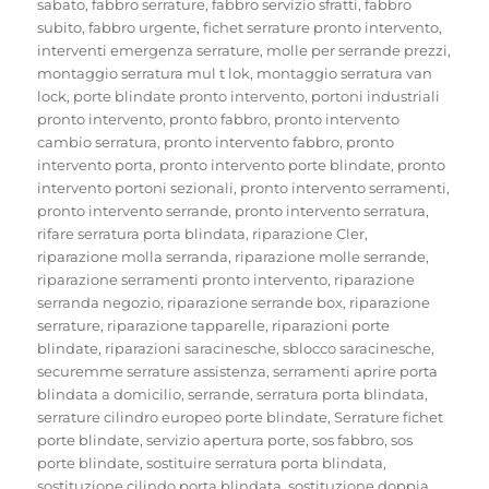
sabato
,
fabbro serrature
,
fabbro servizio sfratti
,
fabbro
subito
,
fabbro urgente
,
fichet serrature pronto intervento
,
interventi emergenza serrature
,
molle per serrande prezzi
,
montaggio serratura mul t lok
,
montaggio serratura van
lock
,
porte blindate pronto intervento
,
portoni industriali
pronto intervento
,
pronto fabbro
,
pronto intervento
cambio serratura
,
pronto intervento fabbro
,
pronto
intervento porta
,
pronto intervento porte blindate
,
pronto
intervento portoni sezionali
,
pronto intervento serramenti
,
pronto intervento serrande
,
pronto intervento serratura
,
rifare serratura porta blindata
,
riparazione Cler
,
riparazione molla serranda
,
riparazione molle serrande
,
riparazione serramenti pronto intervento
,
riparazione
serranda negozio
,
riparazione serrande box
,
riparazione
serrature
,
riparazione tapparelle
,
riparazioni porte
blindate
,
riparazioni saracinesche
,
sblocco saracinesche
,
securemme serrature assistenza
,
serramenti aprire porta
blindata a domicilio
,
serrande
,
serratura porta blindata
,
serrature cilindro europeo porte blindate
,
Serrature fichet
porte blindate
,
servizio apertura porte
,
sos fabbro
,
sos
porte blindate
,
sostituire serratura porta blindata
,
sostituzione cilindo porta blindata
,
sostituzione doppia