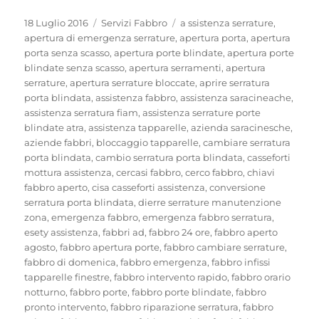
Pubblicato
Categorie
Tag
18 Luglio 2016
Servizi Fabbro
a ssistenza serrature
,
il
apertura di emergenza serrature
,
apertura porta
,
apertura
porta senza scasso
,
apertura porte blindate
,
apertura porte
blindate senza scasso
,
apertura serramenti
,
apertura
serrature
,
apertura serrature bloccate
,
aprire serratura
porta blindata
,
assistenza fabbro
,
assistenza saracineache
,
assistenza serratura fiam
,
assistenza serrature porte
blindate atra
,
assistenza tapparelle
,
azienda saracinesche
,
aziende fabbri
,
bloccaggio tapparelle
,
cambiare serratura
porta blindata
,
cambio serratura porta blindata
,
casseforti
mottura assistenza
,
cercasi fabbro
,
cerco fabbro
,
chiavi
fabbro aperto
,
cisa casseforti assistenza
,
conversione
serratura porta blindata
,
dierre serrature manutenzione
zona
,
emergenza fabbro
,
emergenza fabbro serratura
,
esety assistenza
,
fabbri ad
,
fabbro 24 ore
,
fabbro aperto
agosto
,
fabbro apertura porte
,
fabbro cambiare serrature
,
fabbro di domenica
,
fabbro emergenza
,
fabbro infissi
tapparelle finestre
,
fabbro intervento rapido
,
fabbro orario
notturno
,
fabbro porte
,
fabbro porte blindate
,
fabbro
pronto intervento
,
fabbro riparazione serratura
,
fabbro