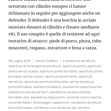
serratura con cilindro europeo ci hanno
richiamato in seguito per aggiungere anche un
defender. Il defender è una borchia in acciaio
montata davanti al cilindro e fissato mediante
viti. Il suo compito è quello di resistere ad ogni
tentativo di attacco: piede di porco, pinza, tubo
innocenti, trapano, estrattore e fresa a tazza.
Pubblicato
Categorie
Tag
18 Luglio 2016
Servizi Fabbro
a ssistenza serrature
,
il
apertura di emergenza serrature
,
apertura porta
,
apertura
porta senza scasso
,
apertura porte blindate
,
apertura porte
blindate senza scasso
,
apertura serramenti
,
apertura
serrature
,
apertura serrature bloccate
,
aprire serratura
porta blindata
,
assistenza fabbro
,
assistenza saracineache
,
assistenza serratura fiam
,
assistenza serrature porte
blindate atra
,
assistenza tapparelle
,
azienda saracinesche
,
aziende fabbri
,
bloccaggio tapparelle
,
cambiare serratura
porta blindata
,
cambiare una serratura ad
,
cambio