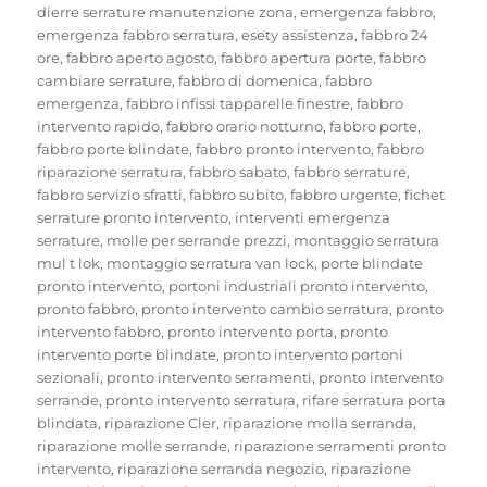
dierre serrature manutenzione zona
,
emergenza fabbro
,
emergenza fabbro serratura
,
esety assistenza
,
fabbro 24
ore
,
fabbro aperto agosto
,
fabbro apertura porte
,
fabbro
cambiare serrature
,
fabbro di domenica
,
fabbro
emergenza
,
fabbro infissi tapparelle finestre
,
fabbro
intervento rapido
,
fabbro orario notturno
,
fabbro porte
,
fabbro porte blindate
,
fabbro pronto intervento
,
fabbro
riparazione serratura
,
fabbro sabato
,
fabbro serrature
,
fabbro servizio sfratti
,
fabbro subito
,
fabbro urgente
,
fichet
serrature pronto intervento
,
interventi emergenza
serrature
,
molle per serrande prezzi
,
montaggio serratura
mul t lok
,
montaggio serratura van lock
,
porte blindate
pronto intervento
,
portoni industriali pronto intervento
,
pronto fabbro
,
pronto intervento cambio serratura
,
pronto
intervento fabbro
,
pronto intervento porta
,
pronto
intervento porte blindate
,
pronto intervento portoni
sezionali
,
pronto intervento serramenti
,
pronto intervento
serrande
,
pronto intervento serratura
,
rifare serratura porta
blindata
,
riparazione Cler
,
riparazione molla serranda
,
riparazione molle serrande
,
riparazione serramenti pronto
intervento
,
riparazione serranda negozio
,
riparazione