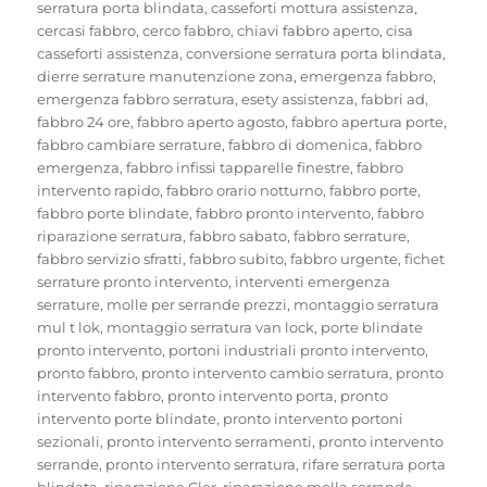
serratura porta blindata
,
casseforti mottura assistenza
,
cercasi fabbro
,
cerco fabbro
,
chiavi fabbro aperto
,
cisa
casseforti assistenza
,
conversione serratura porta blindata
,
dierre serrature manutenzione zona
,
emergenza fabbro
,
emergenza fabbro serratura
,
esety assistenza
,
fabbri ad
,
fabbro 24 ore
,
fabbro aperto agosto
,
fabbro apertura porte
,
fabbro cambiare serrature
,
fabbro di domenica
,
fabbro
emergenza
,
fabbro infissi tapparelle finestre
,
fabbro
intervento rapido
,
fabbro orario notturno
,
fabbro porte
,
fabbro porte blindate
,
fabbro pronto intervento
,
fabbro
riparazione serratura
,
fabbro sabato
,
fabbro serrature
,
fabbro servizio sfratti
,
fabbro subito
,
fabbro urgente
,
fichet
serrature pronto intervento
,
interventi emergenza
serrature
,
molle per serrande prezzi
,
montaggio serratura
mul t lok
,
montaggio serratura van lock
,
porte blindate
pronto intervento
,
portoni industriali pronto intervento
,
pronto fabbro
,
pronto intervento cambio serratura
,
pronto
intervento fabbro
,
pronto intervento porta
,
pronto
intervento porte blindate
,
pronto intervento portoni
sezionali
,
pronto intervento serramenti
,
pronto intervento
serrande
,
pronto intervento serratura
,
rifare serratura porta
blindata
,
riparazione Cler
,
riparazione molla serranda
,