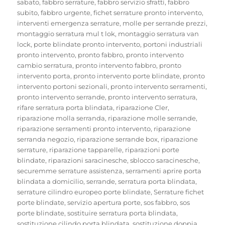
sabato
,
fabbro serrature
,
fabbro servizio sfratti
,
fabbro
subito
,
fabbro urgente
,
fichet serrature pronto intervento
,
interventi emergenza serrature
,
molle per serrande prezzi
,
montaggio serratura mul t lok
,
montaggio serratura van
lock
,
porte blindate pronto intervento
,
portoni industriali
pronto intervento
,
pronto fabbro
,
pronto intervento
cambio serratura
,
pronto intervento fabbro
,
pronto
intervento porta
,
pronto intervento porte blindate
,
pronto
intervento portoni sezionali
,
pronto intervento serramenti
,
pronto intervento serrande
,
pronto intervento serratura
,
rifare serratura porta blindata
,
riparazione Cler
,
riparazione molla serranda
,
riparazione molle serrande
,
riparazione serramenti pronto intervento
,
riparazione
serranda negozio
,
riparazione serrande box
,
riparazione
serrature
,
riparazione tapparelle
,
riparazioni porte
blindate
,
riparazioni saracinesche
,
sblocco saracinesche
,
securemme serrature assistenza
,
serramenti aprire porta
blindata a domicilio
,
serrande
,
serratura porta blindata
,
serrature cilindro europeo porte blindate
,
Serrature fichet
porte blindate
,
servizio apertura porte
,
sos fabbro
,
sos
porte blindate
,
sostituire serratura porta blindata
,
sostituzione cilindo porta blindata
,
sostituzione doppia