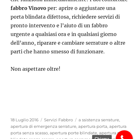
fabbro Vinovo
per: aprire o aggiustare una
porta blindata difettosa, richiedere servizi di
pronto intervento e l’aiuto di un fabbro
urgente a qualsiasi ora e in qualsiasi giorno
dell’anno, riparare e cambiare serrature o altre
parti che hanno smesso di funzionare.
Non aspettare oltre!
Pubblicato
Categorie
Tag
18 Luglio 2016
Servizi Fabbro
a ssistenza serrature
,
il
apertura di emergenza serrature
,
apertura porta
,
apertura
porta senza scasso
,
apertura porte blindate
,
apertura porte
Chiama