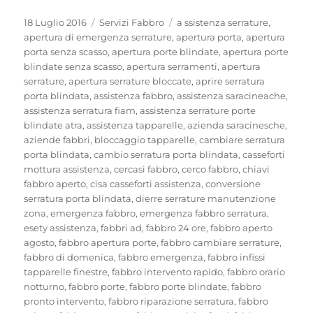
Pubblicato
Categorie
Tag
18 Luglio 2016
Servizi Fabbro
a ssistenza serrature
,
il
apertura di emergenza serrature
,
apertura porta
,
apertura
porta senza scasso
,
apertura porte blindate
,
apertura porte
blindate senza scasso
,
apertura serramenti
,
apertura
serrature
,
apertura serrature bloccate
,
aprire serratura
porta blindata
,
assistenza fabbro
,
assistenza saracineache
,
assistenza serratura fiam
,
assistenza serrature porte
blindate atra
,
assistenza tapparelle
,
azienda saracinesche
,
aziende fabbri
,
bloccaggio tapparelle
,
cambiare serratura
porta blindata
,
cambio serratura porta blindata
,
casseforti
mottura assistenza
,
cercasi fabbro
,
cerco fabbro
,
chiavi
fabbro aperto
,
cisa casseforti assistenza
,
conversione
serratura porta blindata
,
dierre serrature manutenzione
zona
,
emergenza fabbro
,
emergenza fabbro serratura
,
esety assistenza
,
fabbri ad
,
fabbro 24 ore
,
fabbro aperto
agosto
,
fabbro apertura porte
,
fabbro cambiare serrature
,
fabbro di domenica
,
fabbro emergenza
,
fabbro infissi
tapparelle finestre
,
fabbro intervento rapido
,
fabbro orario
notturno
,
fabbro porte
,
fabbro porte blindate
,
fabbro
pronto intervento
,
fabbro riparazione serratura
,
fabbro