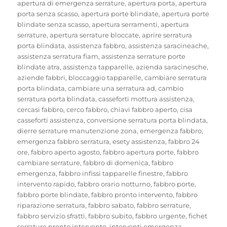
il
apertura di emergenza serrature
,
apertura porta
,
apertura
porta senza scasso
,
apertura porte blindate
,
apertura porte
blindate senza scasso
,
apertura serramenti
,
apertura
serrature
,
apertura serrature bloccate
,
aprire serratura
porta blindata
,
assistenza fabbro
,
assistenza saracineache
,
assistenza serratura fiam
,
assistenza serrature porte
blindate atra
,
assistenza tapparelle
,
azienda saracinesche
,
aziende fabbri
,
bloccaggio tapparelle
,
cambiare serratura
porta blindata
,
cambiare una serratura ad
,
cambio
serratura porta blindata
,
casseforti mottura assistenza
,
cercasi fabbro
,
cerco fabbro
,
chiavi fabbro aperto
,
cisa
casseforti assistenza
,
conversione serratura porta blindata
,
dierre serrature manutenzione zona
,
emergenza fabbro
,
emergenza fabbro serratura
,
esety assistenza
,
fabbro 24
ore
,
fabbro aperto agosto
,
fabbro apertura porte
,
fabbro
cambiare serrature
,
fabbro di domenica
,
fabbro
emergenza
,
fabbro infissi tapparelle finestre
,
fabbro
intervento rapido
,
fabbro orario notturno
,
fabbro porte
,
fabbro porte blindate
,
fabbro pronto intervento
,
fabbro
riparazione serratura
,
fabbro sabato
,
fabbro serrature
,
fabbro servizio sfratti
,
fabbro subito
,
fabbro urgente
,
fichet
serrature pronto intervento
,
interventi emergenza