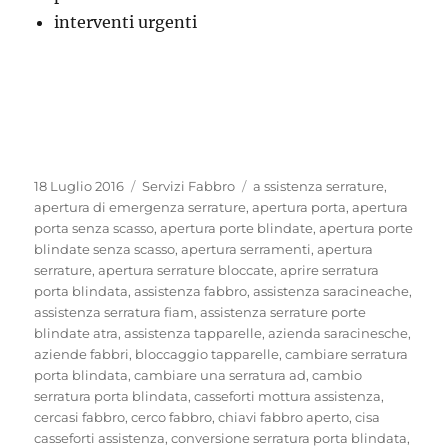
interventi urgenti
Pubblicato
Categorie
Tag
18 Luglio 2016
Servizi Fabbro
a ssistenza serrature
,
il
apertura di emergenza serrature
,
apertura porta
,
apertura
porta senza scasso
,
apertura porte blindate
,
apertura porte
blindate senza scasso
,
apertura serramenti
,
apertura
serrature
,
apertura serrature bloccate
,
aprire serratura
porta blindata
,
assistenza fabbro
,
assistenza saracineache
,
assistenza serratura fiam
,
assistenza serrature porte
blindate atra
,
assistenza tapparelle
,
azienda saracinesche
,
aziende fabbri
,
bloccaggio tapparelle
,
cambiare serratura
porta blindata
,
cambiare una serratura ad
,
cambio
serratura porta blindata
,
casseforti mottura assistenza
,
cercasi fabbro
,
cerco fabbro
,
chiavi fabbro aperto
,
cisa
casseforti assistenza
,
conversione serratura porta blindata
,