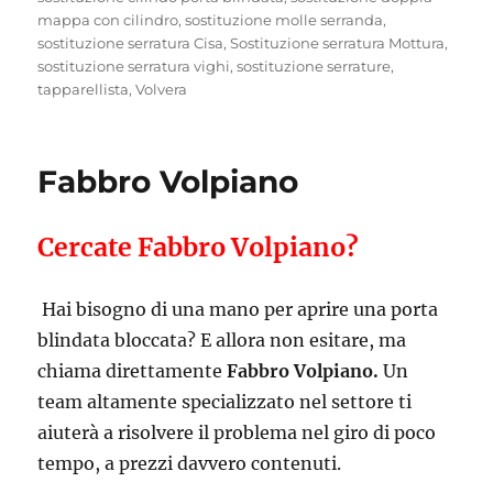
mappa con cilindro
,
sostituzione molle serranda
,
sostituzione serratura Cisa
,
Sostituzione serratura Mottura
,
sostituzione serratura vighi
,
sostituzione serrature
,
tapparellista
,
Volvera
Fabbro Volpiano
Cercate Fabbro Volpiano?
Hai bisogno di una mano per aprire una porta
blindata bloccata? E allora non esitare, ma
chiama direttamente
Fabbro Volpiano.
Un
team altamente specializzato nel settore ti
aiuterà a risolvere il problema nel giro di poco
tempo, a prezzi davvero contenuti.