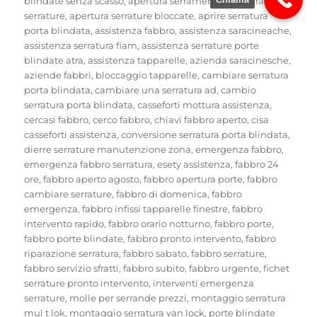
blindate senza scasso
,
apertura serramenti
,
apertura
serrature
,
apertura serrature bloccate
,
aprire serratura
porta blindata
,
assistenza fabbro
,
assistenza saracineache
,
assistenza serratura fiam
,
assistenza serrature porte
blindate atra
,
assistenza tapparelle
,
azienda saracinesche
,
aziende fabbri
,
bloccaggio tapparelle
,
cambiare serratura
porta blindata
,
cambiare una serratura ad
,
cambio
serratura porta blindata
,
casseforti mottura assistenza
,
cercasi fabbro
,
cerco fabbro
,
chiavi fabbro aperto
,
cisa
casseforti assistenza
,
conversione serratura porta blindata
,
dierre serrature manutenzione zona
,
emergenza fabbro
,
emergenza fabbro serratura
,
esety assistenza
,
fabbro 24
ore
,
fabbro aperto agosto
,
fabbro apertura porte
,
fabbro
cambiare serrature
,
fabbro di domenica
,
fabbro
emergenza
,
fabbro infissi tapparelle finestre
,
fabbro
intervento rapido
,
fabbro orario notturno
,
fabbro porte
,
fabbro porte blindate
,
fabbro pronto intervento
,
fabbro
riparazione serratura
,
fabbro sabato
,
fabbro serrature
,
fabbro servizio sfratti
,
fabbro subito
,
fabbro urgente
,
fichet
serrature pronto intervento
,
interventi emergenza
serrature
,
molle per serrande prezzi
,
montaggio serratura
mul t lok
,
montaggio serratura van lock
,
porte blindate