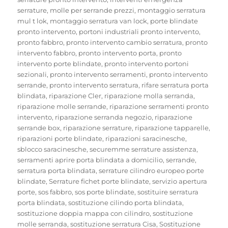
serrature
,
molle per serrande prezzi
,
montaggio serratura
mul t lok
,
montaggio serratura van lock
,
porte blindate
pronto intervento
,
portoni industriali pronto intervento
,
pronto fabbro
,
pronto intervento cambio serratura
,
pronto
intervento fabbro
,
pronto intervento porta
,
pronto
intervento porte blindate
,
pronto intervento portoni
sezionali
,
pronto intervento serramenti
,
pronto intervento
serrande
,
pronto intervento serratura
,
rifare serratura porta
blindata
,
riparazione Cler
,
riparazione molla serranda
,
riparazione molle serrande
,
riparazione serramenti pronto
intervento
,
riparazione serranda negozio
,
riparazione
serrande box
,
riparazione serrature
,
riparazione tapparelle
,
riparazioni porte blindate
,
riparazioni saracinesche
,
sblocco saracinesche
,
securemme serrature assistenza
,
serramenti aprire porta blindata a domicilio
,
serrande
,
serratura porta blindata
,
serrature cilindro europeo porte
blindate
,
Serrature fichet porte blindate
,
servizio apertura
porte
,
sos fabbro
,
sos porte blindate
,
sostituire serratura
porta blindata
,
sostituzione cilindo porta blindata
,
sostituzione doppia mappa con cilindro
,
sostituzione
molle serranda
,
sostituzione serratura Cisa
,
Sostituzione