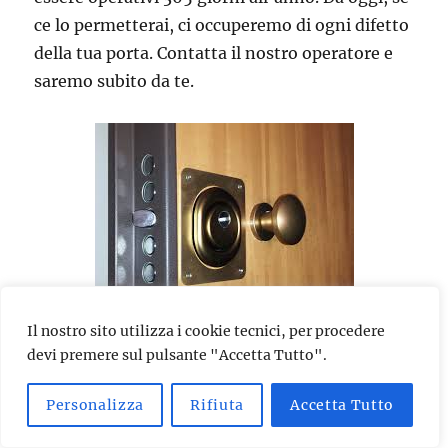
ce lo permetterai, ci occuperemo di ogni difetto
della tua porta. Contatta il nostro operatore e
saremo subito da te.
Il nostro sito utilizza i cookie tecnici, per procedere
devi premere sul pulsante "Accetta Tutto".
Se hai subito un tentativo di effrazione, se la
porta si è chiusa accidentalmente, se ti hanno
Personalizza
Rifiuta
Accetta Tutto
rubato le chiavi di casa o le hai perse, se vuoi
installare una serratura di ultima generazione,