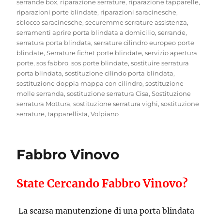
serrande box
,
riparazione serrature
,
riparazione tapparelle
,
riparazioni porte blindate
,
riparazioni saracinesche
,
sblocco saracinesche
,
securemme serrature assistenza
,
serramenti aprire porta blindata a domicilio
,
serrande
,
serratura porta blindata
,
serrature cilindro europeo porte
blindate
,
Serrature fichet porte blindate
,
servizio apertura
porte
,
sos fabbro
,
sos porte blindate
,
sostituire serratura
porta blindata
,
sostituzione cilindo porta blindata
,
sostituzione doppia mappa con cilindro
,
sostituzione
molle serranda
,
sostituzione serratura Cisa
,
Sostituzione
serratura Mottura
,
sostituzione serratura vighi
,
sostituzione
serrature
,
tapparellista
,
Volpiano
Fabbro Vinovo
State Cercando Fabbro Vinovo?
La scarsa manutenzione di una porta blindata