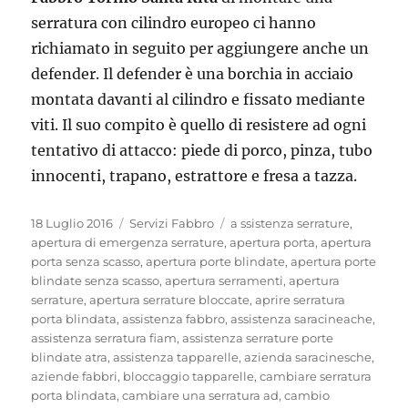
serratura con cilindro europeo ci hanno
richiamato in seguito per aggiungere anche un
defender. Il defender è una borchia in acciaio
montata davanti al cilindro e fissato mediante
viti. Il suo compito è quello di resistere ad ogni
tentativo di attacco: piede di porco, pinza, tubo
innocenti, trapano, estrattore e fresa a tazza.
Pubblicato
Categorie
Tag
18 Luglio 2016
Servizi Fabbro
a ssistenza serrature
,
il
apertura di emergenza serrature
,
apertura porta
,
apertura
porta senza scasso
,
apertura porte blindate
,
apertura porte
blindate senza scasso
,
apertura serramenti
,
apertura
serrature
,
apertura serrature bloccate
,
aprire serratura
porta blindata
,
assistenza fabbro
,
assistenza saracineache
,
assistenza serratura fiam
,
assistenza serrature porte
blindate atra
,
assistenza tapparelle
,
azienda saracinesche
,
aziende fabbri
,
bloccaggio tapparelle
,
cambiare serratura
porta blindata
,
cambiare una serratura ad
,
cambio